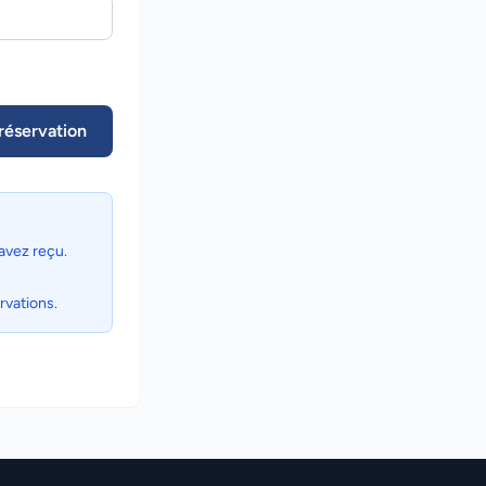
réservation
avez reçu.
rvations.