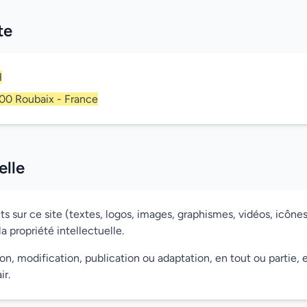
te
H
100 Roubaix - France
elle
sur ce site (textes, logos, images, graphismes, vidéos, icônes, 
la propriété intellectuelle.
n, modification, publication ou adaptation, en tout ou partie, e
ir.