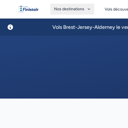
Nos destinations
Vols découv
Finistair
Vols Brest-Jersey-Alderney le ven