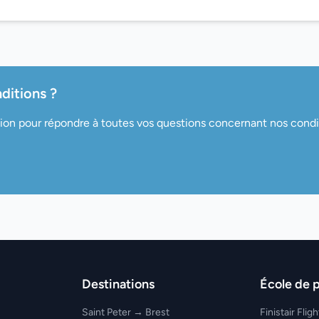
ditions ?
tion pour répondre à toutes vos questions concernant nos condi
Destinations
École de p
Saint Peter → Brest
Finistair Fli