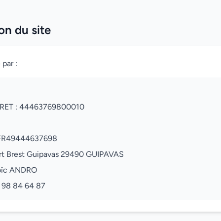
on du site
 par :
 SIRET : 44463769800010
 FR49444637698
oport Brest Guipavas 29490 GUIPAVAS
 Loïc ANDRO
 98 84 64 87