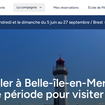
La compagnie
erte
Mes réservations
École de Pi
dredi et le dimanche du 5 juin au 27 septembre / Brest >
er à Belle-île-en-Mer
 période pour visiter 