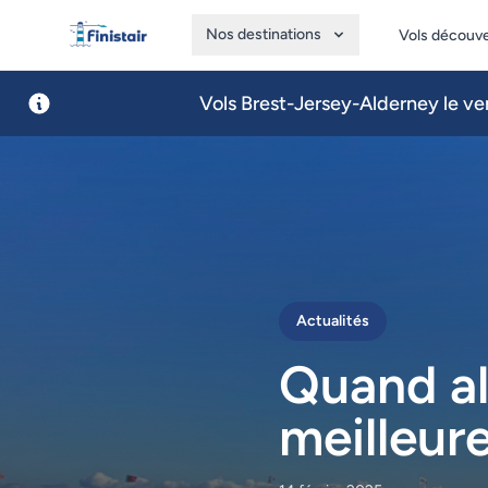
Nos destinations
Vols découv
Finistair
Vols Brest-Jersey-Alderney le ven
Actualités
Quand all
meilleure