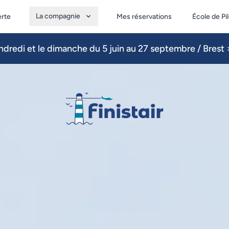
La compagnie
erte
Mes réservations
École de Pi
dredi et le dimanche du 5 juin au 27 septembre / Brest >