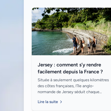
Jersey : comment s’y rendre
facilement depuis la France ?
Située à seulement quelques kilomètres
des côtes françaises, l’île anglo-
normande de Jersey séduit chaque
année des milliers de visiteurs. Entre son
Lire la suite
charme britannique, ses plages sauvages
et ses pays...