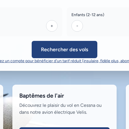
Enfants (2-12 ans)
+
-
Rechercher des vols
z un compte pour bénéficier d'un tarif réduit (insulaire, fidèle plus, abo
Baptêmes de l'air
Découvrez le plaisir du vol en Cessna ou
dans notre avion électrique Velis.