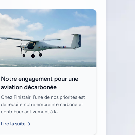
Notre engagement pour une
aviation décarbonée
Chez Finistair, l’une de nos priorités est
de réduire notre empreinte carbone et
contribuer activement à la
décarbonation de l'aviation. Voici les
Lire la suite
initiatives que nous avons mises en place
pour attein...